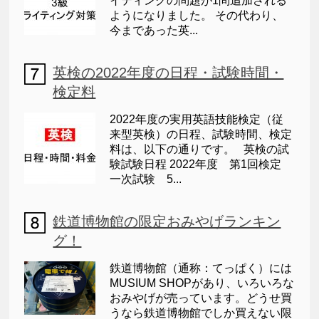
イティングの問題が1問追加される
ようになりました。 その代わり、
今まであった英...
英検の2022年度の日程・試験時間・
検定料
2022年度の実用英語技能検定（従
来型英検）の日程、試験時間、検定
料は、以下の通りです。 英検の試
験試験日程 2022年度 第1回検定
一次試験 5...
鉄道博物館の限定おみやげランキン
グ！
鉄道博物館（通称：てっぱく）には
MUSIUM SHOPがあり、いろいろな
おみやげが売っています。どうせ買
うなら鉄道博物館でしか買えない限