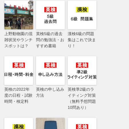
上野動物園の混
英検5級の過去
漢検6級の問題
雑状況やランチ
問の勉強法・お
集はこれで決ま
スポットは？
すすめ書籍
り！
英検の2022年
英検の申し込み
英検準2級のラ
度の日程・試験
方法
イティング対策
時間・検定料
（無料予想問題
10問あり）