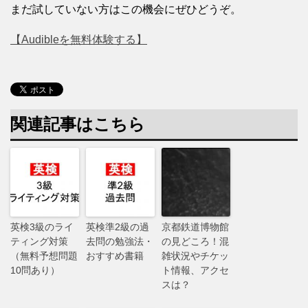
まだ試していない方はこの機会にぜひどうぞ。
【Audibleを無料体験する】
関連記事はこちら
英検3級のライ
英検準2級の過
京都鉄道博物館
ティング対策
去問の勉強法・
の見どころ！混
（無料予想問題
おすすめ書籍
雑状況やチケッ
10問あり）
ト情報、アクセ
スは？