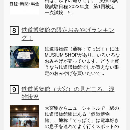
料は、以下の通りです。 英検の試
験試験日程 2022年度 第1回検定
一次試験 5...
鉄道博物館の限定おみやげランキン
グ！
鉄道博物館（通称：てっぱく）には
MUSIUM SHOPがあり、いろいろな
おみやげが売っています。どうせ買
うなら鉄道博物館でしか買えない限
定のおみやげを買いたいで...
鉄道博物館（大宮）の見どころ、混
雑状況
大宮駅からニューシャトルで一駅の
鉄道博物館駅にある「鉄道博物
館」、通称「てっぱく」は電車好き
の息子を連れてよく行くスポットの