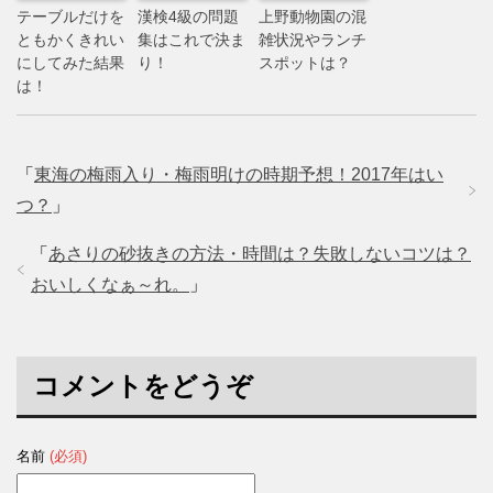
テーブルだけを
漢検4級の問題
上野動物園の混
ともかくきれい
集はこれで決ま
雑状況やランチ
にしてみた結果
り！
スポットは？
は！
「
東海の梅雨入り・梅雨明けの時期予想！2017年はい
つ？
」
「
あさりの砂抜きの方法・時間は？失敗しないコツは？
おいしくなぁ～れ。
」
コメントをどうぞ
名前
(必須)