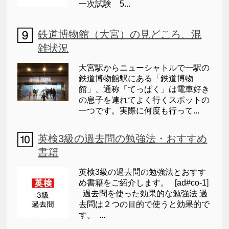
一次試験 5...
鉄道博物館（大宮）の見どころ、混
雑状況
大宮駅からニューシャトルで一駅の
鉄道博物館駅にある「鉄道博物
館」、通称「てっぱく」は電車好き
の息子を連れてよく行くスポットの
一つです。実際に何度も行って...
英検3級の過去問の勉強法・おすすめ
書籍
英検3級の過去問の勉強法とおすす
め書籍をご紹介します。 [ad#co-1]
過去問を使った効果的な勉強法 過
去問は２つの目的で使うと効果的で
す。 ...