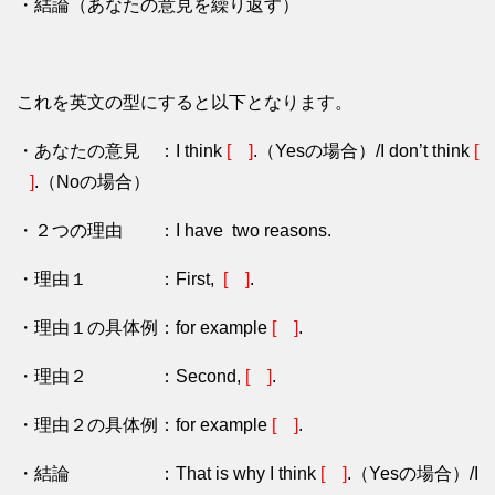
・結論（あなたの意見を繰り返す）
これを英文の型にすると以下となります。
・あなたの意見 ：I think
[ ]
.（Yesの場合）/I don’t think
[
]
.（Noの場合）
・２つの理由 ：I have two reasons.
・理由１ ：First,
[ ]
.
・理由１の具体例：for example
[ ]
.
・理由２ ：Second,
[ ]
.
・理由２の具体例：
for example
[ ]
.
・結論 ：That is why I think
[ ]
.（Yesの場合）/I