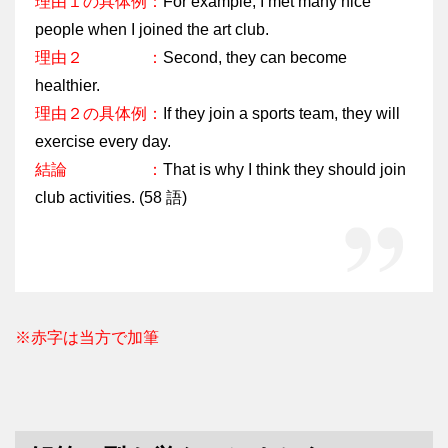
理由１の具体例：
For example, I met many nice
people when I joined the art club.
理由２ ：
Second, they can become
healthier.
理由２の具体例：
If they join a sports team, they will
exercise every day.
結論 ：
That is why I think they should join
club activities. (58 語)
※赤字は当方で加筆