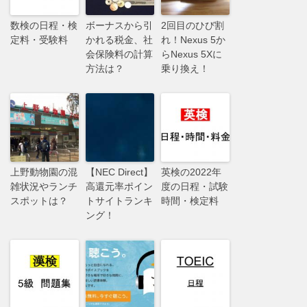
数検の日程・検
ボーナスから引
2回目のひび割
定料・受験料
かれる税金、社
れ！Nexus 5か
会保険料の計算
らNexus 5Xに
方法は？
乗り換え！
上野動物園の混
【NEC Direct】
英検の2022年
雑状況やランチ
高還元率ポイン
度の日程・試験
スポットは？
トサイトランキ
時間・検定料
ング！