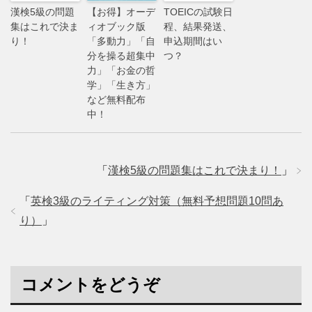
漢検5級の問題
【お得】オーデ
TOEICの試験日
集はこれで決ま
ィオブック版
程、結果発送、
り！
「多動力」「自
申込期間はい
分を操る超集中
つ？
力」「お金の哲
学」「生き方」
など無料配布
中！
「
漢検5級の問題集はこれで決まり！
」
「
英検3級のライティング対策（無料予想問題10問あ
り）
」
コメントをどうぞ