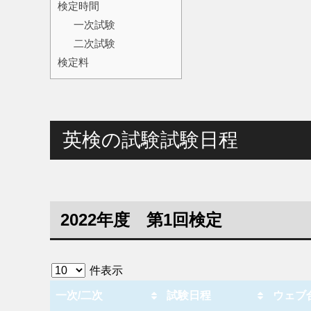
検定時間
一次試験
二次試験
検定料
英検の試験試験日程
2022年度 第1回検定
件表示
一次/二次
試験日程
ウェブ